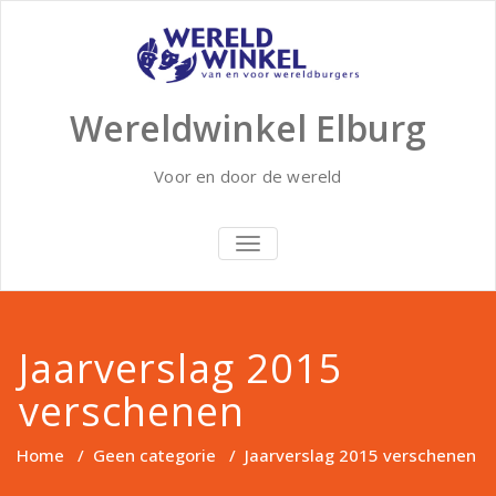
Doorgaan
naar
inhoud
Wereldwinkel Elburg
Voor en door de wereld
SCHAKEL
NAVIGATIE
Jaarverslag 2015
verschenen
Home
/
Geen categorie
/
Jaarverslag 2015 verschenen