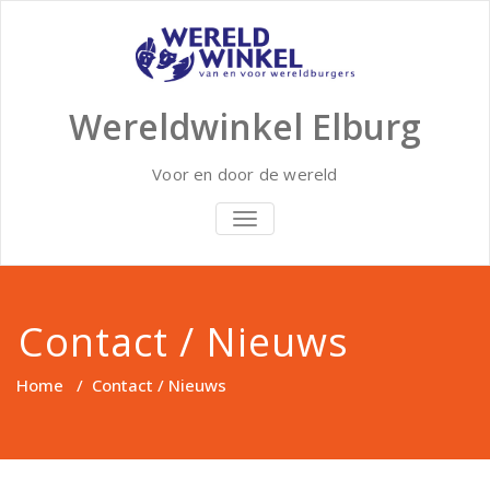
Doorgaan
naar
inhoud
Wereldwinkel Elburg
Voor en door de wereld
SCHAKEL
NAVIGATIE
Contact / Nieuws
Home
/
Contact / Nieuws