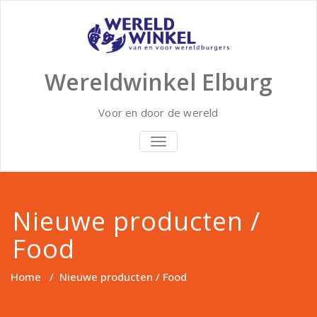
Doorgaan
naar
inhoud
Wereldwinkel Elburg
Voor en door de wereld
SCHAKEL
NAVIGATIE
Nieuwe producten /
Food
Home
/
Nieuwe producten / Food