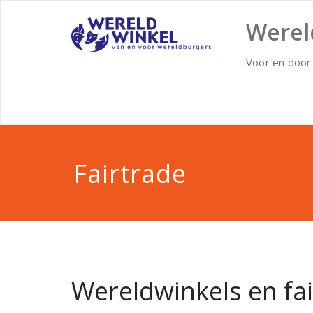
Doorgaan
naar
Werel
inhoud
Voor en door
Fairtrade
Wereldwinkels en fa