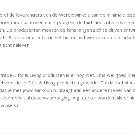
of de leveranciers van de Wereldwinkels aan de minimale eisen 
ancier moet aantonen dat zij volgens de fairtrade criteria werk
 De producenten moeten de kans krijgen zich te blijven ontwikk
eft. Bij de producenten in het buitenland worden op de product
a écht naleven.
rtrade Gifts & Living producten is er nog niet. Er is wel goed 
voor deze Gifts & Living producten gewerkt. Totdat het nieuw
t je met jouw aankoop bijdraagt aan een andere manier van z
 keurmerk, zal deze waarborging nog sterker worden. Als er ni
winkels.nl