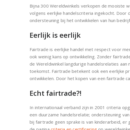
Bijna 300 Wereldwinkels verkopen de mooiste we
volgens eerlijke handelscriteria ingekocht. Doo
ondersteuning bij het ontwikkelen van hun bedri
Eerlijk is eerlijk
Fairtrade is eerlijke handel met respect voor m
ook weinig kans op ontwikkeling. Zonder fairtra
de Wereldwinkel langdurige handelsrelaties aan 
toekomst. Fairtrade betekent ook een eerlijke pr
ontwikkelen. Door het kopen van een fairtrade c
Echt fairtrade?!
In internationaal verband zijn in 2001 criteria o
een duurzame handelsrelatie; ondersteuning van 
bij fairtrade geen sprake is van kinderarbeid, e
de pagina
criteria en certificering
op wereldwinkel