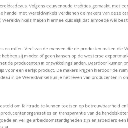
reldcadeaus. Volgens eeuwenoude tradities gemaakt, met een 
r de handel met Wereldwinkels verdienen de makers van deze cad
jf. Wereldwinkels maken hiermee duidelijk dat armoede wèl bes
ens en milieu. Veel van de mensen die de producten maken die 
de hebben zij minder of geen kansen op de westerse exportmarkt
met de producenten in ontwikkelingslanden. Daardoor kunnen p
ijs voor een eerlijk product. De makers krijgen hierdoor de rui
adeau in de Wereldwinkel kun je het leven van producenten in o
pgesteld om fairtrade te kunnen toetsen op betrouwbaarheid en k
producentenorganisaties en transparantie van de handelsketen. 
r goede en veilige arbeidsomstandigheden zijn en arbeiders een 
s.nl.