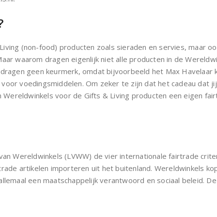
?
Living (non-food) producten zoals sieraden en servies, maar o
Maar waarom dragen eigenlijk niet alle producten in de Wereldw
 maar dragen geen keurmerk, omdat bijvoorbeeld het Max Havelaa
voor voedingsmiddelen. Om zeker te zijn dat het cadeau dat jij
van Wereldwinkels voor de Gifts & Living producten een eigen fa
van Wereldwinkels (LVWW) de vier internationale fairtrade crite
rade artikelen importeren uit het buitenland. Wereldwinkels kop
llemaal een maatschappelijk verantwoord en sociaal beleid. De v